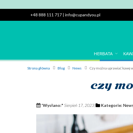
+48 888 111 717
|
info@cupandyou.pl
HERBATA
KAW
Strona główna
Blog
News
Czy można uprawiać kawę 
CZY MO
'Wysłano:"
Sierpień 17, 2023
Kategorie:
New