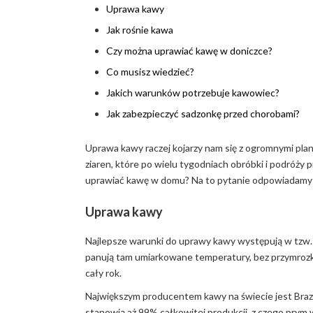
Uprawa kawy
Jak rośnie kawa
Czy można uprawiać kawę w doniczce?
Co musisz wiedzieć?
Jakich warunków potrzebuje kawowiec?
Jak zabezpieczyć sadzonkę przed chorobami?
Uprawa kawy raczej kojarzy nam się z ogromnymi plant
ziaren, które po wielu tygodniach obróbki i podróży 
uprawiać kawę w domu? Na to pytanie odpowiadamy 
Uprawa kawy
Najlepsze warunki do uprawy kawy występują w tzw. 
panują tam umiarkowane temperatury, bez przymrozk
cały rok.
Największym producentem kawy na świecie jest Brazy
stanowią aż 99% całkowitej produkcji, z czego prym 