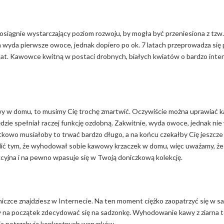
siągnie wystarczający poziom rozwoju, by mogła być przeniesiona z tzw.
m wyda pierwsze owoce, jednak dopiero po ok. 7 latach przeprowadza się p
0 lat. Kawowce kwitną w postaci drobnych, białych kwiatów o bardzo inte
 kawy w domu, to musimy Cię trochę zmartwić. Oczywiście można uprawiać
ie spełniał raczej funkcję ozdobną. Zakwitnie, wyda owoce, jednak nie
datkowo musiałoby to trwać bardzo długo, a na końcu czekałby Cię jeszcz
walić tym, że wyhodował sobie kawowy krzaczek w domu, więc uważamy, że
akcyjna i na pewno wpasuje się w Twoją doniczkową kolekcję.
zce znajdziesz w Internecie. Na ten moment ciężko zaopatrzyć się w sa
y na początek zdecydować się na sadzonkę. Wyhodowanie kawy z ziarna 
ia potrzebują konkretnych warunków.