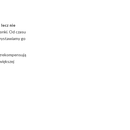
 lecz nie
zonki. Od czasu
 wystawiamy go
ą zrekompensują
większej