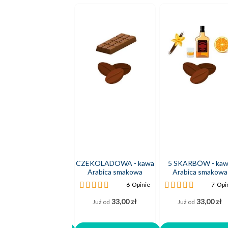
POMARAŃCZOWA -
CZEKOLADOWA - kawa
5 SKARBÓW - kaw
awa Arabica smakowa
Arabica smakowa
Arabica smakowa
cena:
Ocena:
Ocena:
4
Opinie
6
Opinie
7
Opi
00%
100%
100%
33,00 zł
33,00 zł
33,00 zł
Już od
Już od
Już od