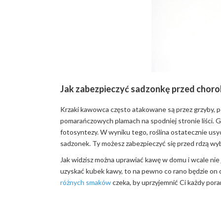
Jak zabezpieczyć sadzonkę przed chor
Krzaki kawowca często atakowane są przez grzyby,
pomarańczowych plamach na spodniej stronie liści. Gr
fotosyntezy. W wyniku tego, roślina ostatecznie usych
sadzonek. Ty możesz zabezpieczyć się przed rdzą wy
Jak widzisz można uprawiać kawę w domu i wcale nie
uzyskać kubek kawy, to na pewno co rano będzie o
różnych smaków
czeka, by uprzyjemnić Ci każdy por