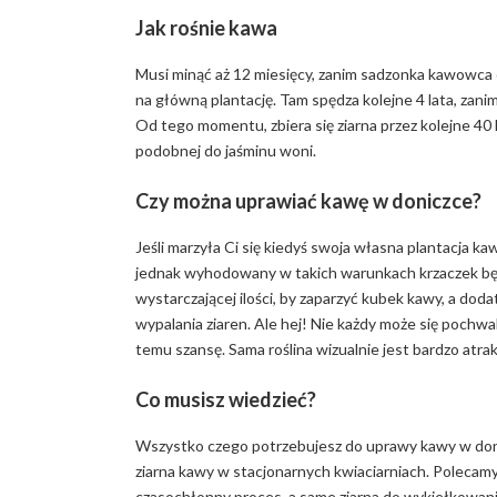
Jak rośnie kawa
Musi minąć aż 12 miesięcy, zanim sadzonka kawowca o
na główną plantację. Tam spędza kolejne 4 lata, zani
Od tego momentu, zbiera się ziarna przez kolejne 4
podobnej do jaśminu woni.
Czy można uprawiać kawę w doniczce?
Jeśli marzyła Ci się kiedyś swoja własna plantacja
jednak wyhodowany w takich warunkach krzaczek będz
wystarczającej ilości, by zaparzyć kubek kawy, a do
wypalania ziaren. Ale hej! Nie każdy może się poch
temu szansę. Sama roślina wizualnie jest bardzo atr
Co musisz wiedzieć?
Wszystko czego potrzebujesz do uprawy kawy w donic
ziarna kawy w stacjonarnych kwiaciarniach. Polecam
czasochłonny proces, a same ziarna do wykiełkowan