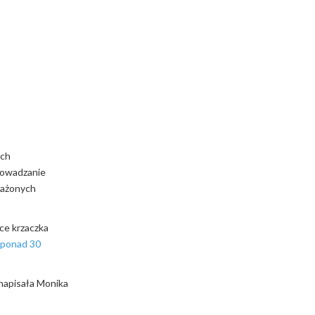
ych
prowadzanie
arażonych
ce krzaczka
–
ponad 30
napisała Monika