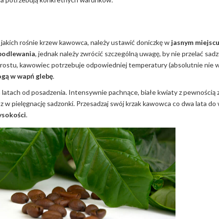
w jakich rośnie krzew kawowca, należy ustawić doniczkę w
jasnym miejscu
podlewania
, jednak należy zwrócić szczególną uwagę, by nie przelać sad
rostu, kawowiec potrzebuje odpowiedniej temperatury (absolutnie nie
gą w wapń glebę
.
h latach od posadzenia. Intensywnie pachnące, białe kwiaty z pewności
ysz w pielęgnację sadzonki. Przesadzaj swój krzak kawowca co dwa lata do 
ysokości
.