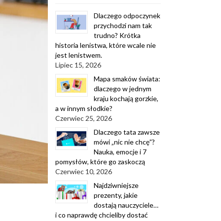
Dlaczego odpoczynek
przychodzi nam tak
trudno? Krótka
historia lenistwa, które wcale nie
jest lenistwem.
Lipiec 15, 2026
Mapa smaków świata:
dlaczego w jednym
kraju kochają gorzkie,
a w innym słodkie?
Czerwiec 25, 2026
Dlaczego tata zawsze
mówi „nic nie chcę”?
Nauka, emocje i 7
pomysłów, które go zaskoczą
Czerwiec 10, 2026
Najdziwniejsze
prezenty, jakie
dostają nauczyciele…
i co naprawdę chcieliby dostać