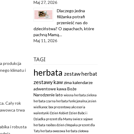
Maj 27, 2026
Dlaczego jedna
filiżanka potrafi
przenieść nas do
dzieciństwa? O zapachach, które
pachną Mamą…
Maj 11, 2026
TAGI
da produkcja
herbata
nego klimatu i
zestaw herbat
zestawy kaw
zima
kalendarze
adwentowe
kawa
Boże
Narodzenie
lato
wiosna
herbata zielona
herbata czarna
herbata funkcjonalna
jesień
a. Cały rok
wielkanoc
box prezentowy
akcesoria
 kawowca trwa
walentynki
Dzień Kobiet
Dzień Babci i
Dziadka
prezent dla Mamy
świece sojowe
herbata rooibos
dzień chłopaka
prezent dla
bika i robusta
Taty
herbata owocowa
herbata ziołowa
rednią