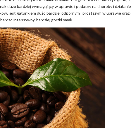
ednak dużo bardziej wymagający w uprawie i podatny na choroby i działani
ków, jest gatunkiem dużo bardziej odpornym i prostszym w uprawie oraz 
 bardzo intensywny, bardziej gorzki smak.