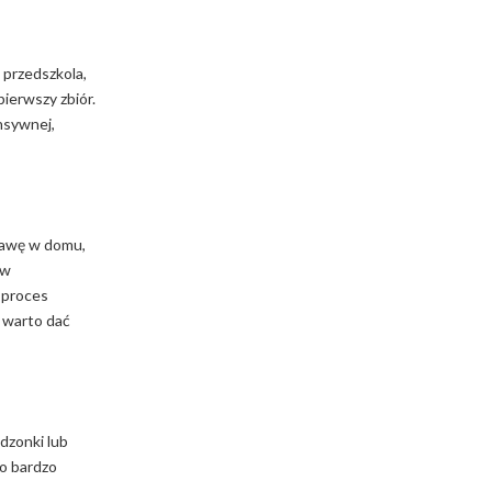
 przedszkola,
ierwszy zbiór.
nsywnej,
 kawę w domu,
 w
e proces
 warto dać
dzonki lub
to bardzo