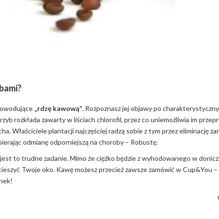
obami?
 powodujące
„rdzę kawową”
. Rozpoznasz jej objawy po charakterystyczn
zyb rozkłada zawarty w liściach chlorofil, przez co uniemożliwia im prze
a. Właściciele plantacji najczęściej radzą sobie z tym przez eliminację z
bierając odmianę odporniejszą na choroby – Robustę.
 jest to trudne zadanie. Mimo że ciężko będzie z wyhodowanego w donicz
n cieszyć Twoje oko. Kawę możesz przecież zawsze zamówić w Cup&You 
anek!