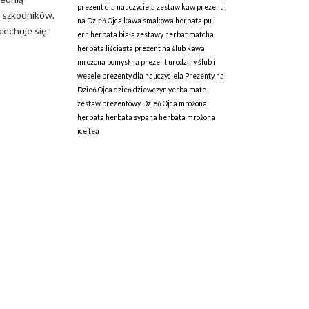
prezent dla nauczyciela
zestaw kaw
prezent
e szkodników.
na Dzień Ojca
kawa smakowa
herbata pu-
cechuje się
erh
herbata biała
zestawy herbat
matcha
herbata liściasta
prezent na ślub
kawa
mrożona
pomysł na prezent
urodziny
ślub i
wesele
prezenty dla nauczyciela
Prezenty na
Dzień Ojca
dzień dziewczyn
yerba mate
zestaw prezentowy
Dzień Ojca
mrożona
herbata
herbata sypana
herbata mrożona
ice tea