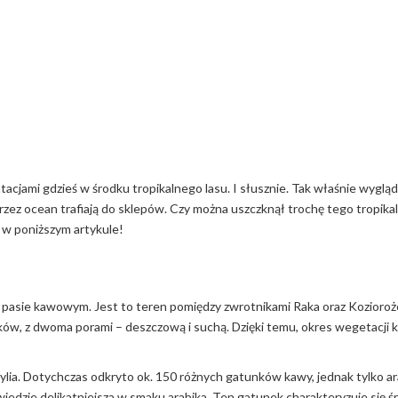
acjami gdzieś w środku tropikalnego lasu. I słusznie. Tak właśnie wyglą
przez ocean trafiają do sklepów. Czy można uszczknął trochę tego tropikal
w poniższym artykule!
pasie kawowym. Jest to teren pomiędzy zwrotnikami Raka oraz Koziorożc
ów, z dwoma porami – deszczową i suchą. Dzięki temu, okres wegetacji
lia. Dotychczas odkryto ok. 150 różnych gatunków kawy, jednak tylko ara
wiedzie delikatniejsza w smaku arabika. Ten gatunek charakteryzuje się ś