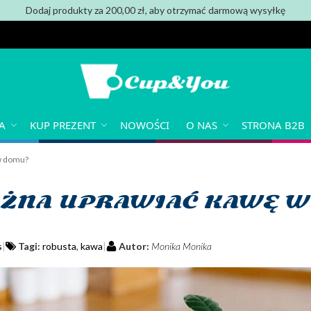
Dodaj produkty za 200,00 zł, aby otrzymać darmową wysyłkę
A
KUP PREZENT
NOWOŚCI
O NAS
STRONA B2B
w domu?
ŻNA UPRAWIAĆ KAWĘ 
s
Tagi:
robusta
,
kawa
Autor:
Monika Monika