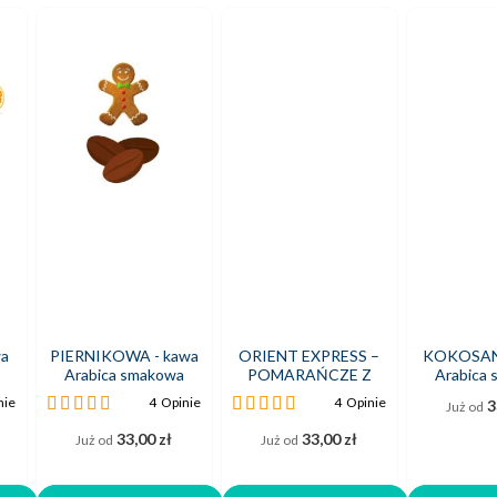
a
PIERNIKOWA - kawa
ORIENT EXPRESS –
KOKOSANK
Arabica smakowa
POMARAŃCZE Z
Arabica
KORZENNYMI
Ocena:
Ocena:
nie
4
Opinie
4
Opinie
3
Już od
PRZYPRAWAMI - kawa
100%
100%
Arabica smakowa
33,00 zł
33,00 zł
Już od
Już od