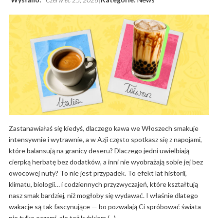
Zastanawiałaś się kiedyś, dlaczego kawa we Włoszech smakuje
intensywnie i wytrawnie, a w Azji często spotkasz się z napojami,
które balansują na granicy deseru? Dlaczego jedni uwielbiają
cierpką herbatę bez dodatków, a inni nie wyobrażają sobie jej bez
owocowej nuty? To nie jest przypadek. To efekt lat historii,
klimatu, biologii… i codziennych przyzwyczajeń, które kształtują
nasz smak bardziej, niż mogłoby się wydawać. I właśnie dlatego
wakacje są tak fascynujące — bo pozwalają Ci spróbować świata
nie tylko oczami, ale też kubkiem (...)