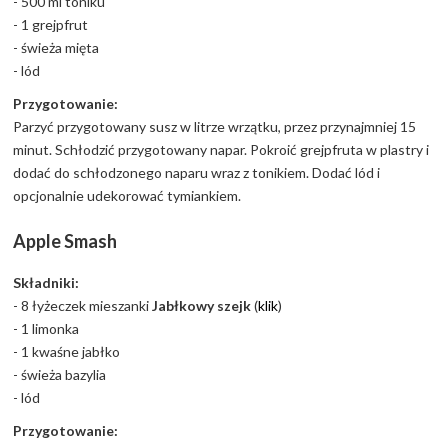
- 500 ml toniku
- 1 grejpfrut
- świeża mięta
- lód
Przygotowanie:
Parzyć przygotowany susz w litrze wrzątku, przez przynajmniej 15
minut. Schłodzić przygotowany napar. Pokroić grejpfruta w plastry i
dodać do schłodzonego naparu wraz z tonikiem. Dodać lód i
opcjonalnie udekorować tymiankiem.
Apple Smash
Składniki:
- 8 łyżeczek mieszanki
Jabłkowy szejk
(
klik
)
- 1 limonka
- 1 kwaśne jabłko
- świeża bazylia
- lód
Przygotowanie: