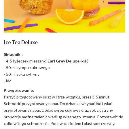
Ice Tea Deluxe
Składniki:
- 4-5 łyżeczek mieszanki
Earl Grey Deluxe
(
klik
)
- 50 ml syropu cukrowego
- 50 ml soku cytryny
- lód
Przygotowanie:
Parzyć przygotowany susz w litrze wrzątku, przez 3-5 minut.
Schłodzić przygotowany napar. Do dzbanka wsypać lód i wlać
przygotowany napar. Dodać syrop cukrowy oraz sok z cytryny,
proporcje można zmienić według własnego uznania. Pozostawić do
całkowitego schłodzenia. Podawać z lodem i plastrami cytryny.