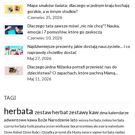
Mapa smaków świata: dlaczego w jednym kraju kochają
gorzkie, a w innym słodkie?
Czerwiec 25, 2026
Dlaczego tata zawsze mówi „nic nie chcę”? Nauka,
emocje i 7 pomysłów, które go zaskoczą
Czerwiec 10, 2026
Najdziwniejsze prezenty, jakie dostają nauczyciele… i co
naprawdę chcieliby dostać
Maj 27, 2026
Dlaczego jedna filiżanka potrafi przenieść nas do
dzieciństwa? O zapachach, które pachną Mamą…
Maj 11, 2026
TAGI
herbata
zestaw herbat
zestawy kaw
zima
kalendarze
adwentowe
kawa
Boże Narodzenie
lato
wiosna
herbata zielona
herbata
czarna
herbata funkcjonalna
jesień
wielkanoc
box prezentowy
akcesoria
walentynki
Dzień Kobiet
Dzień Babci i Dziadka
prezent dla Mamy
świece sojowe
herbata rooibos