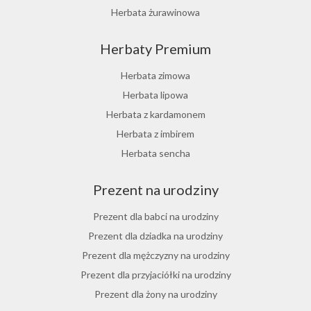
Herbata żurawinowa
Herbata z morwy białej
Herbaty Premium
Ostrokrzew paragwajski
Hibiskus herbata
Herbata zimowa
Herbata różana
Herbata lipowa
Herbata z lukrecji
Herbata z kardamonem
Herbata z rokitnika
Herbata z imbirem
Herbata jesienna
Herbata sencha
Herbata cynamonowa
Prezent na urodziny
Herbata jaśminowa
Herbata jasminowa
Prezent dla babci na urodziny
Herbata rumiankowa
Prezent dla dziadka na urodziny
Koper włoski herbata
Prezent dla mężczyzny na urodziny
Herbata z goździkami
Prezent dla przyjaciółki na urodziny
Herbata z cynamonem
Prezent dla żony na urodziny
Herbata z bergamotką