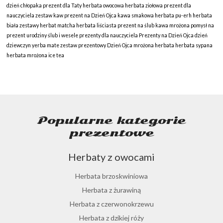
dzień chłopaka
prezent dla Taty
herbata owocowa
herbata ziołowa
prezent dla
nauczyciela
zestaw kaw
prezent na Dzień Ojca
kawa smakowa
herbata pu-erh
herbata
biała
zestawy herbat
matcha
herbata liściasta
prezent na ślub
kawa mrożona
pomysł na
prezent
urodziny
ślub i wesele
prezenty dla nauczyciela
Prezenty na Dzień Ojca
dzień
dziewczyn
yerba mate
zestaw prezentowy
Dzień Ojca
mrożona herbata
herbata sypana
herbata mrożona
ice tea
Popularne kategorie
prezentowe
Herbaty z owocami
Herbata brzoskwiniowa
Herbata z żurawiną
Herbata z czerwonokrzewu
Herbata z dzikiej róży