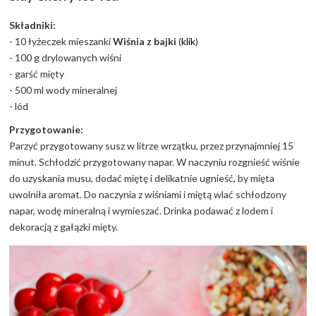
Składniki:
- 10 łyżeczek mieszanki
Wiśnia z bajki
(
klik
)
- 100 g drylowanych wiśni
- garść mięty
- 500 ml wody mineralnej
- lód
Przygotowanie:
Parzyć przygotowany susz w litrze wrzątku, przez przynajmniej 15
minut. Schłodzić przygotowany napar. W naczyniu rozgnieść wiśnie
do uzyskania musu, dodać miętę i delikatnie ugnieść, by mięta
uwolniła aromat. Do naczynia z wiśniami i miętą wlać schłodzony
napar, wodę mineralną i wymieszać. Drinka podawać z lodem i
dekoracją z gałązki mięty.