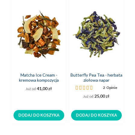
Matcha Ice Cream -
Butterfly Pea Tea - herbata
T
kremowa kompozycja
ziołowa napar
TE
owoców i zielonej herbaty
Ocena:
O
2
Opinie
41,00 zł
Już od
100%
9
25,00 zł
Już od
DODAJ DO KOSZYKA
DODAJ DO KOSZYKA