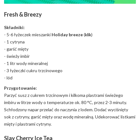
Fresh & Breezy
Składniki:
- 5-6 łyżeczek mieszanki
Holiday breeze
(
klik
)
- 1 cytryna
- garść mięty
- świeży imbir
- 1 litr wody mineralnej
- 3 łyżeczki cukru trzcinowego
- lód
Przygotowanie:
Parzyć susz z cukrem trzcinowym i kilkoma plastrami świeżego
imbiru w litrze wody o temperaturze ok. 80 °C, przez 2-3 minuty.
Schłodzony napar przelać do naczynia z lodem. Dodać wyciśnięty
sok z cytryny, garść mięty oraz wodę mineralną. Udekorować listkami
mięty i plastrami cytryny.
Slay Cherry Ice Tea