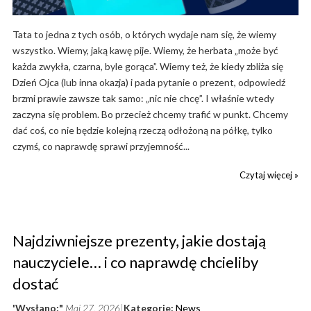
Tata to jedna z tych osób, o których wydaje nam się, że wiemy
wszystko. Wiemy, jaką kawę pije. Wiemy, że herbata „może być
każda zwykła, czarna, byle gorąca”. Wiemy też, że kiedy zbliża się
Dzień Ojca (lub inna okazja) i pada pytanie o prezent, odpowiedź
brzmi prawie zawsze tak samo: „nic nie chcę”. I właśnie wtedy
zaczyna się problem. Bo przecież chcemy trafić w punkt. Chcemy
dać coś, co nie będzie kolejną rzeczą odłożoną na półkę, tylko
czymś, co naprawdę sprawi przyjemność...
Czytaj więcej »
Najdziwniejsze prezenty, jakie dostają
nauczyciele… i co naprawdę chcieliby
dostać
'Wysłano:"
Maj 27, 2026
Kategorie:
News