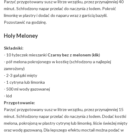
Parzyć przygotowany susz w litrze wrzątku, przez przynajmniej 40
minut. Schłodzony napar przelać do naczynia z lodem. Pokroić
limonkę w plastry i dodać do naparu wraz z garścią bazylii.
Pozostawić na godzinę.
Holy Meloney
Składniki:
- 10 łyżeczek mieszanki
Czarny bez z melonem
(
klik
)
- pół melona pokrojonego w kostkę (schłodzony a najlepiej
zamrożony)
- 2-3 gałązki mięty
- 1 cytryna lub limonka
- 500 ml wody gazowanej
- lód
Przygotowanie:
Parzyć przygotowany susz w litrze wrzątku, przez przynajmniej 15
minut. Schłodzony napar przelać do naczynia z lodem. Dodać kostki
melona, pokrojoną w plastry cytrynę lub limonkę, liście świeżej mięty
oraz wodę gazowaną. Dla lepszego efektu moctail można podać w