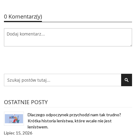
0 Komentarz(y)
Search
SEA
OSTATNIE POSTY
Dlaczego odpoczynek przychodzi nam tak trudno?
Krótka historia lenistwa, które wcale nie jest
lenistwem.
Lipiec 15, 2026