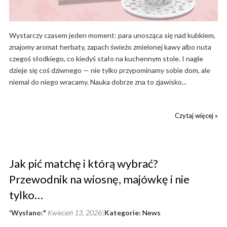
Wystarczy czasem jeden moment: para unosząca się nad kubkiem,
znajomy aromat herbaty, zapach świeżo zmielonej kawy albo nuta
czegoś słodkiego, co kiedyś stało na kuchennym stole. I nagle
dzieje się coś dziwnego — nie tylko przypominamy sobie dom, ale
niemal do niego wracamy. Nauka dobrze zna to zjawisko...
Czytaj więcej »
Jak pić matchę i którą wybrać?
Przewodnik na wiosnę, majówkę i nie
tylko…
'Wysłano:"
Kwiecień 13, 2026
Kategorie:
News