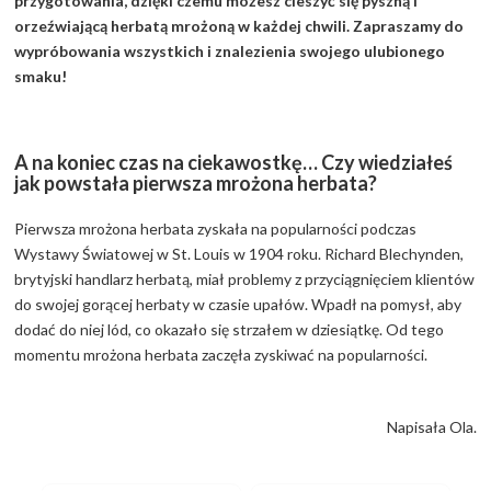
przygotowania, dzięki czemu możesz cieszyć się pyszną i
orzeźwiającą herbatą mrożoną w każdej chwili. Zapraszamy do
wypróbowania wszystkich i znalezienia swojego ulubionego
smaku!
A na koniec czas na ciekawostkę… Czy wiedziałeś
jak powstała pierwsza mrożona herbata?
Pierwsza mrożona herbata zyskała na popularności podczas
Wystawy Światowej w St. Louis w 1904 roku. Richard Blechynden,
brytyjski handlarz herbatą, miał problemy z przyciągnięciem klientów
do swojej gorącej herbaty w czasie upałów. Wpadł na pomysł, aby
dodać do niej lód, co okazało się strzałem w dziesiątkę. Od tego
momentu mrożona herbata zaczęła zyskiwać na popularności.
Napisała Ola.