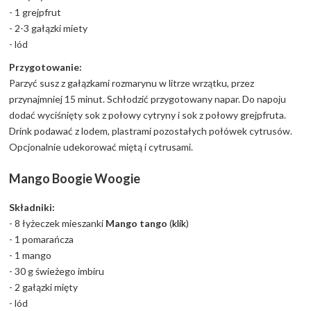
- 1 grejpfrut
- 2-3 gałązki miety
- lód
Przygotowanie:
Parzyć susz z gałązkami rozmarynu w litrze wrzątku, przez
przynajmniej 15 minut. Schłodzić przygotowany napar. Do napoju
dodać wyciśnięty sok z połowy cytryny i sok z połowy grejpfruta.
Drink podawać z lodem, plastrami pozostałych połówek cytrusów.
Opcjonalnie udekorować miętą i cytrusami.
Mango Boogie Woogie
Składniki:
- 8 łyżeczek mieszanki
Mango tango
(
klik
)
- 1 pomarańcza
- 1 mango
- 30 g świeżego imbiru
- 2 gałązki mięty
- lód