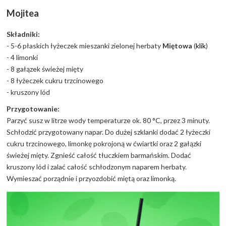
Mojitea
Składniki:
- 5-6 płaskich łyżeczek mieszanki zielonej herbaty
Miętowa
(
klik
)
- 4 limonki
- 8 gałązek świeżej mięty
- 8 łyżeczek cukru trzcinowego
- kruszony lód
Przygotowanie:
Parzyć susz w litrze wody temperaturze ok. 80 °C, przez 3 minuty.
Schłodzić przygotowany napar. Do dużej szklanki dodać 2 łyżeczki
cukru trzcinowego, limonkę pokrojoną w ćwiartki oraz 2 gałązki
świeżej mięty. Zgnieść całość tłuczkiem barmańskim. Dodać
kruszony lód i zalać całość schłodzonym naparem herbaty.
Wymieszać porządnie i przyozdobić miętą oraz limonką.