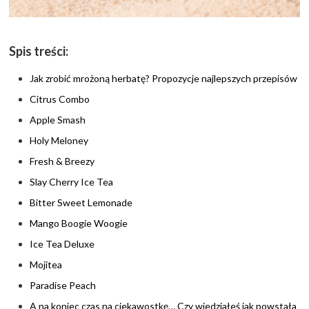
Spis treści:
Jak zrobić mrożoną herbatę? Propozycje najlepszych przepisów
Citrus Combo
Apple Smash
Holy Meloney
Fresh & Breezy
Slay Cherry Ice Tea
Bitter Sweet Lemonade
Mango Boogie Woogie
Ice Tea Deluxe
Mojitea
Paradise Peach
A na koniec czas na ciekawostkę… Czy wiedziałeś jak powstała