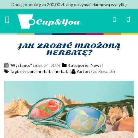
Dodaj produkty za 200,00 zł, aby otrzymać darmową wysyłkę
Search
Mój k
JAK ZROBIĆ MROŻONĄ
HERBATĘ?
'Wysłano:"
Lipiec 24, 2024
Kategorie:
News
Tagi:
mrożona herbata
,
herbata
Autor:
Ola Kowalska