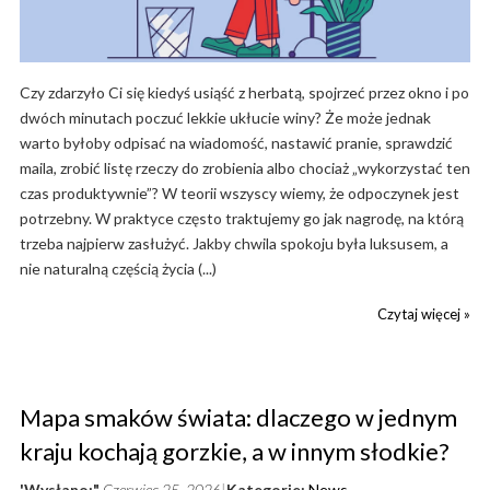
Czy zdarzyło Ci się kiedyś usiąść z herbatą, spojrzeć przez okno i po
dwóch minutach poczuć lekkie ukłucie winy? Że może jednak
warto byłoby odpisać na wiadomość, nastawić pranie, sprawdzić
maila, zrobić listę rzeczy do zrobienia albo chociaż „wykorzystać ten
czas produktywnie”? W teorii wszyscy wiemy, że odpoczynek jest
potrzebny. W praktyce często traktujemy go jak nagrodę, na którą
trzeba najpierw zasłużyć. Jakby chwila spokoju była luksusem, a
nie naturalną częścią życia (...)
Czytaj więcej »
Mapa smaków świata: dlaczego w jednym
kraju kochają gorzkie, a w innym słodkie?
'Wysłano:"
Czerwiec 25, 2026
Kategorie:
News