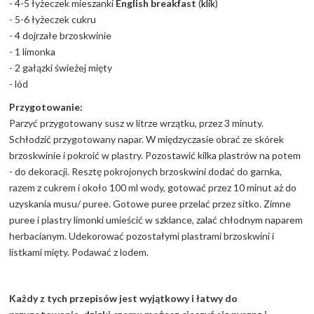
- 4-5 łyżeczek mieszanki
English breakfast
(
klik
)
- 5-6 łyżeczek cukru
- 4 dojrzałe brzoskwinie
- 1 limonka
- 2 gałązki świeżej mięty
- lód
Przygotowanie:
Parzyć przygotowany susz w litrze wrzątku, przez 3 minuty.
Schłodzić przygotowany napar. W międzyczasie obrać ze skórek
brzoskwinie i pokroić w plastry. Pozostawić kilka plastrów na potem
- do dekoracji. Resztę pokrojonych brzoskwini dodać do garnka,
razem z cukrem i około 100 ml wody, gotować przez 10 minut aż do
uzyskania musu/ puree. Gotowe puree przelać przez sitko. Zimne
puree i plastry limonki umieścić w szklance, zalać chłodnym naparem
herbacianym. Udekorować pozostałymi plastrami brzoskwini i
listkami mięty. Podawać z lodem.
Każdy z tych przepisów jest wyjątkowy i łatwy do