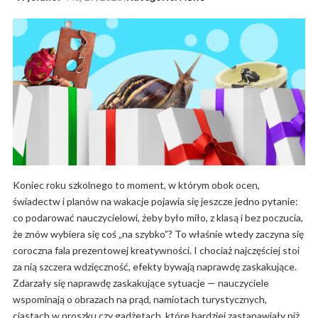
Koniec roku szkolnego to moment, w którym obok ocen,
świadectw i planów na wakacje pojawia się jeszcze jedno pytanie:
co podarować nauczycielowi, żeby było miło, z klasą i bez poczucia,
że znów wybiera się coś „na szybko”? To właśnie wtedy zaczyna się
coroczna fala prezentowej kreatywności. I chociaż najczęściej stoi
za nią szczera wdzięczność, efekty bywają naprawdę zaskakujące.
Zdarzały się naprawdę zaskakujące sytuacje — nauczyciele
wspominają o obrazach na prąd, namiotach turystycznych,
ciastach w proszku czy gadżetach, które bardziej zastanawiały niż