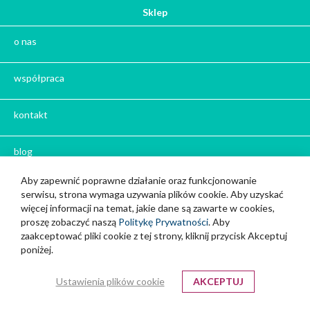
Prezent dla szwagra
Sklep
Prezent na Mikołajki
o nas
Prezent na Święta 2026
Prezent na Dzień Kobiet
współpraca
Kosze prezentowe
Kalendarze Adwentowe z kawą i herbatą
kontakt
Zestaw herbat
Zestaw kaw
blog
Herbata na prezent
Aby zapewnić poprawne działanie oraz funkcjonowanie
Kawa na prezent
nasi partnerzy
serwisu, strona wymaga uzywania plików cookie. Aby uzyskać
Kalendarze adwentowe
więcej informacji na temat, jakie dane są zawarte w cookies,
Zima
proszę zobaczyć naszą
Politykę Prywatności
. Aby
oferta dla klientów biznesowych
zaakceptować pliki cookie z tej strony, kliknij przycisk Akceptuj
Jesień
poniżej.
Herbata - podziękowanie dla gości
program afiliacyjny
Ile gram ma łyżeczka do herbaty
?
Ustawienia plików cookie
AKCEPTUJ
Informacje